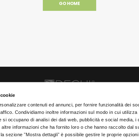
GO HOME
 cookie
 Km. 3, 73016 San Cesario di Lecce (LE), Italia | C.F. e P. IVA 04388370753 |
rsonalizzare contenuti ed annunci, per fornire funzionalità dei so
raffico. Condividiamo inoltre informazioni sul modo in cui utilizza 
e si occupano di analisi dei dati web, pubblicità e social media, i 
ltre informazioni che ha fornito loro o che hanno raccolto dal su
 la sezione "Mostra dettagli" è possibile gestire le proprie opzioni