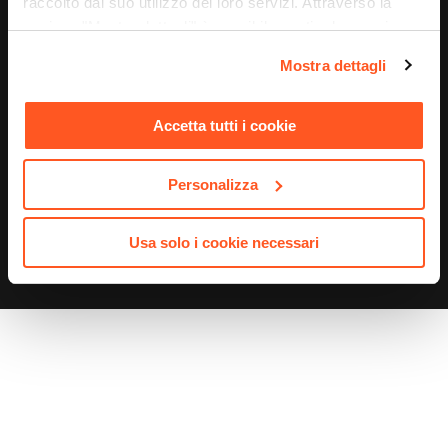
raccolto dal suo utilizzo dei loro servizi. Attraverso la
sezione "Mostra dettagli" è possibile gestire le proprie
opzioni e modificare le preferenze espresse in qualsiasi
Mostra dettagli
momento. Per maggiori informazioni si invita a leggere la
© 2026
DEGHI S.p.A. – Via Lecce Km. 3, 73016 San Cesario di
nostra
Cookie Policy
.
Lecce (LE), Italia | C.F. e P. IVA 04388370753 | Capitale Sociale
Accetta tutti i cookie
10.000.000,00 €
Personalizza
Usa solo i cookie necessari